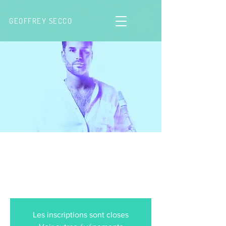
GEOFFREY SECCO
Concert sous hypnose® -
Au-delà, Paris
sam. 05 oct.
  |  
Théâtre de l'Européen
Les inscriptions sont closes