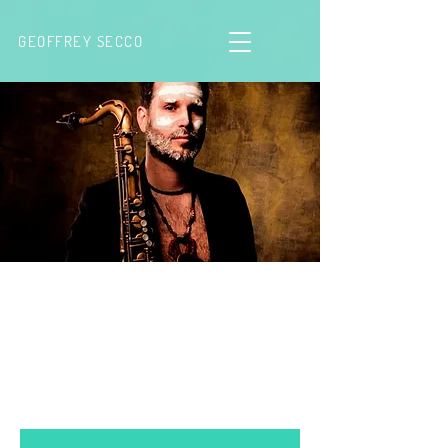
GEOFFREY SECCO
Concert sous hypnose® -
Beaune REPORTÉ
(LARYNGITE !)
sam. 10 févr.
  |  
La Lanterne Magique