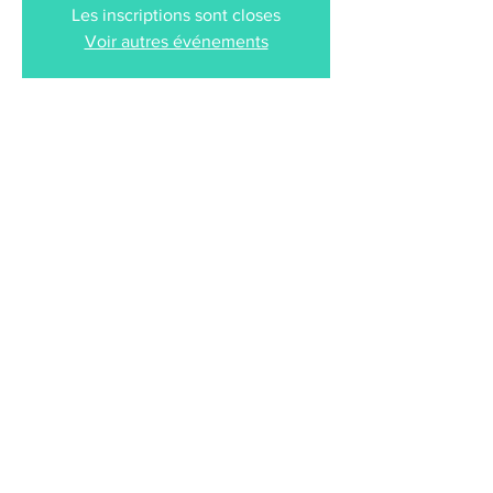
Les inscriptions sont closes
Voir autres événements
Heure et lieu
10 févr. 2024, 20:30
La Lanterne Magique, 19 Rue Poterne, 21200
Beaune, France
Partager cet événement