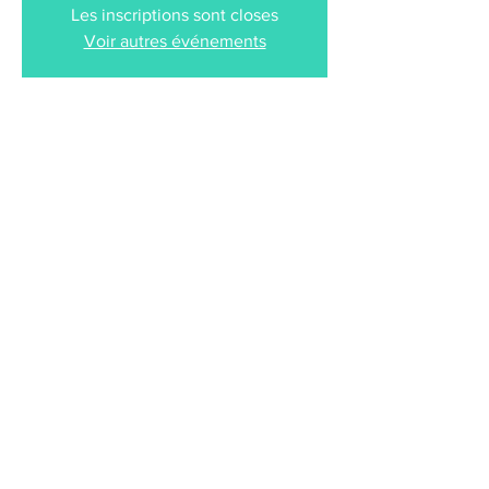
Les inscriptions sont closes
Voir autres événements
Heure et lieu
07 mars 2024, 20:00
Centre Athanor, Rue Pablo Picasso, 03100
Montluçon, France
Partager cet événement