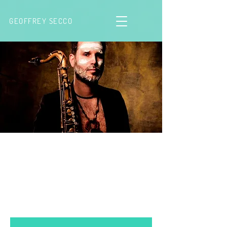
GEOFFREY SECCO
Concert sous hypnose® -
Le voyage du héros,
Montluçon
jeu. 07 mars
  |  
Centre Athanor