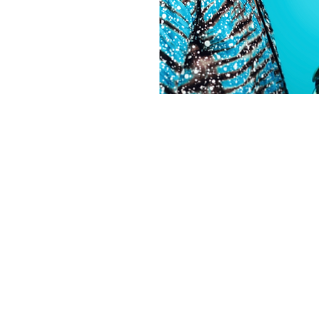
0 Orvault, France
événement