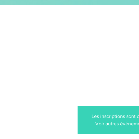
GEOFFREY SECCO
ACCUEIL
mer. 05 nov.
  |  
O
Concert sous h
ORIGINES, Orvaul
Les inscriptions sont 
Voir autres événem