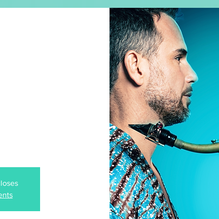
CONCERT SOUS HYPNOSE
MUSIQUE
SHOP
rvault
ypnose® ,
t (Nantes)
closes
ents