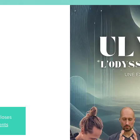
CONCERT SOUS HYPNOSE
MUSIQUE
SHOP
e Culturel
intérieure -
ELGIQUE)
closes
ents