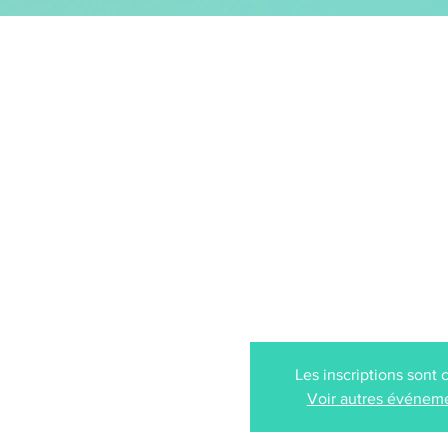
GEOFFREY SECCO
ACCUEIL
mar. 21 avr.
  |  
Centr
ULYSSE, l'odyssée 
Auderghem (B
Les inscriptions sont 
Voir autres événem