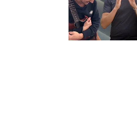
erain 183, 1160 Auderghem, Belgique
événement