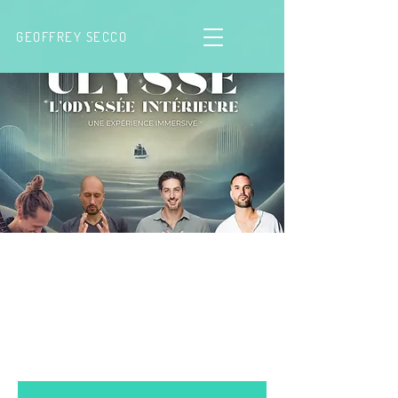
GEOFFREY SECCO
ULYSSE, l'odyssée
intérieure - Bruguières
(Toulouse)
sam. 04 avr.
  |  
Le Bascala