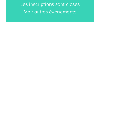
Les inscriptions sont closes
Voir autres événements
Heure et lieu
04 avr. 2026, 20:30
Le Bascala, 12 Rue de la Briqueterie, 31150
Bruguières, France
Partager cet événement