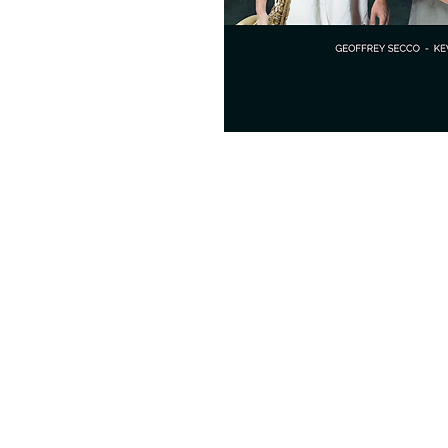
dic, 75010 Paris, France
événement