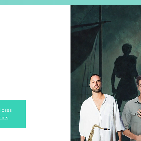
CONCERT SOUS HYPNOSE
MUSIQUE
SHOP
lhambra
aris
closes
ents