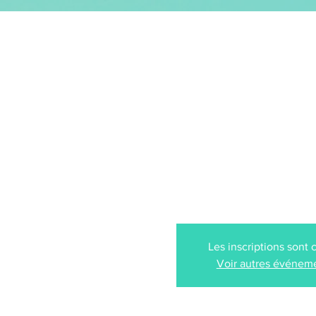
GEOFFREY SECCO
ACCUEIL
lun. 28 avr.
  |  
l'A
ULYSSE - P
Les inscriptions sont 
Voir autres événem