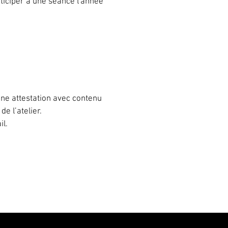
ticiper à une séance l'année
 une attestation avec contenu
e l’atelier.
il.